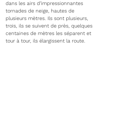
dans les airs d’impressionnantes 
tornades de neige, hautes de 
plusieurs mètres. Ils sont plusieurs, 
trois, ils se suivent de près, quelques 
centaines de mètres les séparent et 
tour à tour, ils élargissent la route.
Anchorage apparaît dans la 
tempête, ensevelie, elle aussi sous la 
neige. C’est l’hiver et ici on se bat 
contre les éléments.