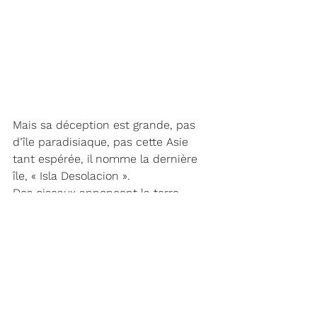
Mais sa déception est grande, pas 
d’île paradisiaque, pas cette Asie 
tant espérée, il nomme la dernière 
île, « Isla Desolacion ».
Des oiseaux annoncent la terre, 
cormoran, pétrel géant, prion. Ils 
sont les éclaireurs qui viennent à ma 
rencontre. Au loin, une masse 
sombre perce le gris du ciel, les 
premières îles apparaissent. Je 
découvre le cap Pillard qui sort de la 
brume. Dans son axe le souffle 