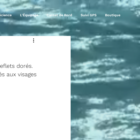
Science
L'Équipage
Carnet de Bord
Suivi GPS
Boutique
flets dorés. 
s aux visages 