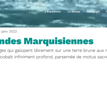
L'Expédition
Le Bateau
Pédagogie
2 janv. 2022
endes Marquisiennes
s qui galopent librement sur une terre brune aux re
cobalt infiniment profond, parsemée de motus sacré