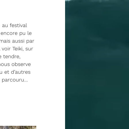
au festival 
 encore pu le 
mais aussi par 
voir Teiki, sur 
e tendre, 
nous observe 
 et d’autres 
in parcouru…