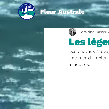
Fleur Australe
Géraldine Danon
1
Les lég
Des chevaux sauvage
Une mer d’un bleu 
à facettes. 