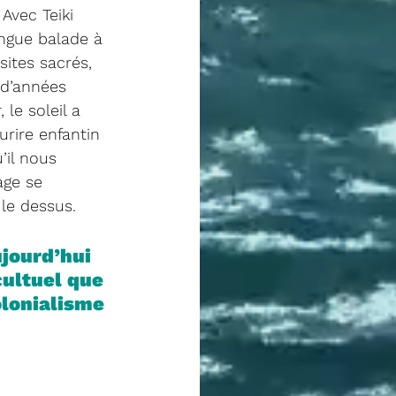
Avec Teiki 
ngue balade à 
sites sacrés, 
 d’années 
le soleil a 
urire enfantin 
’il nous 
age se 
le dessus. 
jourd’hui 
cultuel que 
olonialisme 