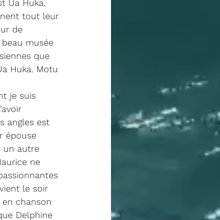
st Ua Huka, 
nent tout leur 
eur de 
ès beau musée 
isiennes que 
 Ua Huka. Motu 
t je suis 
avoir 
s angles est 
r épouse 
 un autre 
Maurice ne 
 passionnantes 
ient le soir 
t en chanson 
 que Delphine 