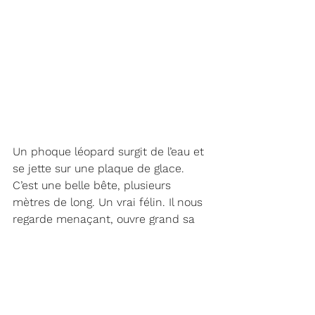
Un phoque léopard surgit de l’eau et 
se jette sur une plaque de glace. 
C’est une belle bête, plusieurs 
mètres de long. Un vrai félin. Il nous 
regarde menaçant, ouvre grand sa 
grande gueule qui dévoile ses dents 
acérées. C’est un carnivore qui 
s’attaque aux manchots, les jette en 
l’air pour les dépecer. Il doit aussi 
pouvoir se régaler d’un jeune 