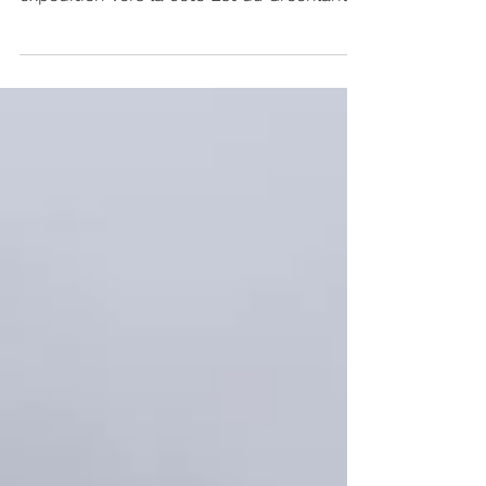
2025. Fleur Australe part pour une
expédition vers la côte Est du Groenland.
Là où Charcot et Paul Émile Victor ont
séjourné dans les années 30, Fleur
Australe va explorer cette région la plus
isolée du monde, car enfermée une
grande partie de l’année par la banquise
côtière qui est alimentée par le courant
froid qui descend du pôle nord. Quelques
villages inuits, qui vivent de la chasse et
de la pêche. Nous allons à la rencontre de
ce