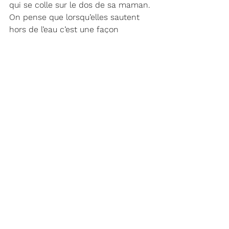
qui se colle sur le dos de sa maman. 
On pense que lorsqu’elles sautent 
hors de l’eau c’est une façon 
d’éjecter le nourrisson. Elles ont peu 
de prédateur, les orques et les 
requins, mais dans le lagon elles 
sont à l’abri de ces intrus.
Maupiti vit au rythme tranquille de la 